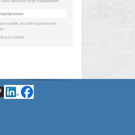
Soins Médicaux et de Réadaptation
rganigramme
ique qualité, sécurité et gestion des
ues
iène à l’hôpital