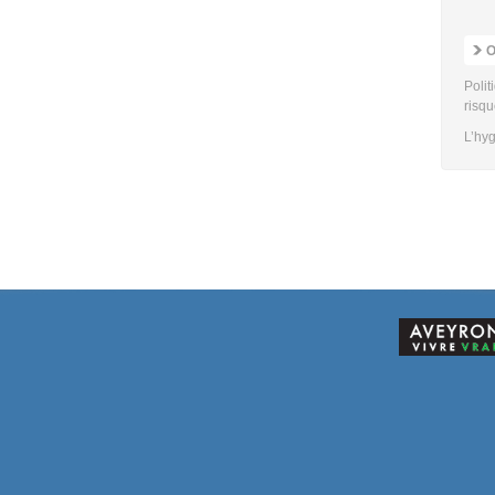
O
Polit
risq
L’hyg