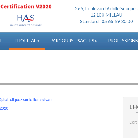
265, boulevard Achille Souques
12100 MILLAU
Standard : 05 65 59 30 00
IL
L’HÔPITAL
»
PARCOURS USAGERS
»
PROFESSIONN
ital, cliquez sur le lien suivant :
L'
2026
L’org