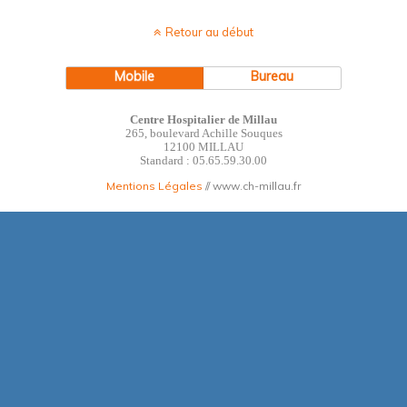
Retour au début
Mobile
Bureau
Centre Hospitalier de Millau
265, boulevard Achille Souques
12100 MILLAU
Standard : 05.65.59.30.00
Mentions Légales
// www.ch-millau.fr